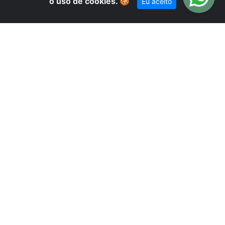
E
o uso de cookies.
🍪
Eu aceito