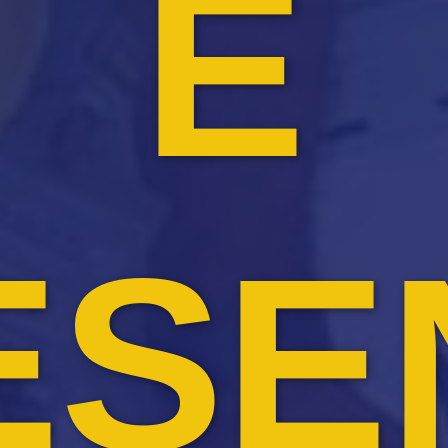
E
ESE