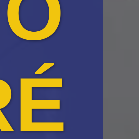
TO
RÉ