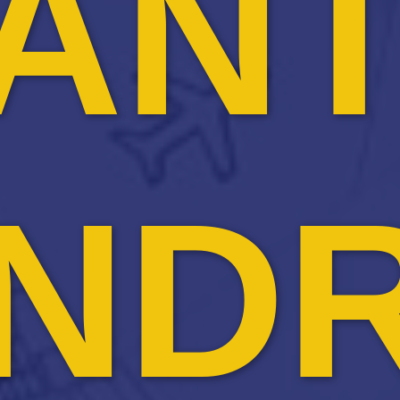
AN
ND