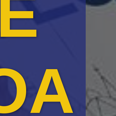
DE
OA