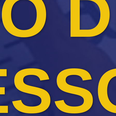
O 
ESS